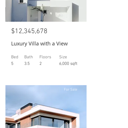
$12,345,678
Luxury Villa with a View
Bed
Bath
Floors
Size
5
3.5
2
6,000 sqft
For Sale