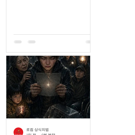
로컴 상식의법
1일 전
0분 분량