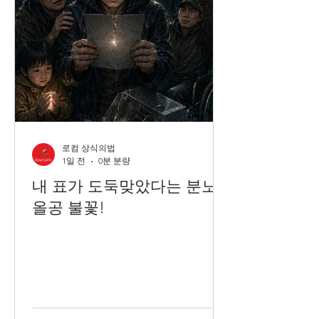
로컴 상식의법
1일 전
0분 분량
내 표가 도둑맞았다는 분노,
올공 불꽃!