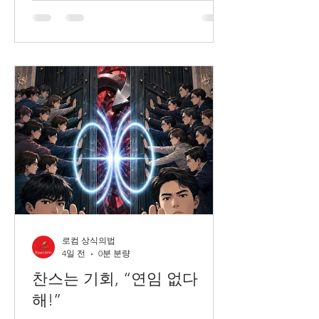
로컴 상식의법
4일 전
0분 분량
찬스는 기회, “연임 없다
해!”