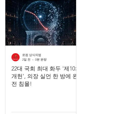
로컴 상식의법
2일 전
0분 분량
22대 국회 최대 화두 '제10차
개헌', 의장 실언 한 방에 완
전 침몰!