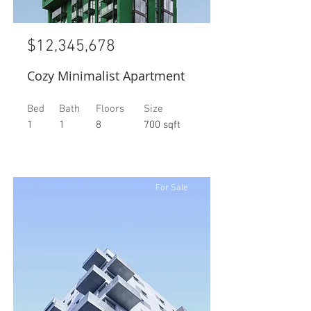
$12,345,678
Cozy Minimalist Apartment
Bed
Bath
Floors
Size
1
1
8
700 sqft
For Sale