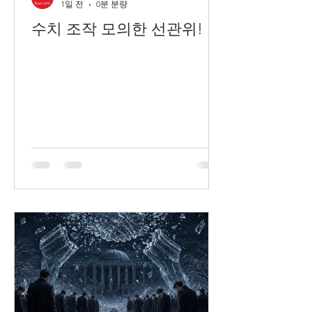
1일 전
0분 분량
수치 조작 모의한 선관위!