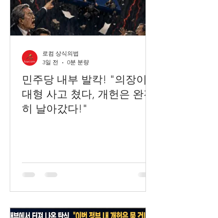
로컴 상식의법
3일 전
0분 분량
민주당 내부 발칵! "의장이
대형 사고 쳤다, 개헌은 완전
히 날아갔다!"