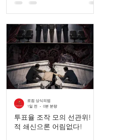
로컴 상식의법
1일 전
0분 분량
투표율 조작 모의 선관위! 인
적 쇄신으론 어림없다!