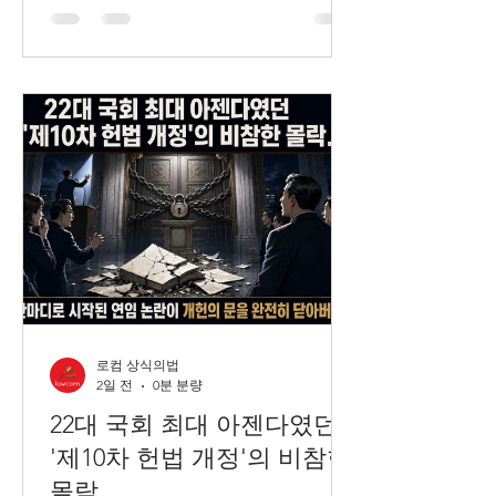
로컴 상식의법
2일 전
0분 분량
22대 국회 최대 아젠다였던
'제10차 헌법 개정'의 비참한
몰락.