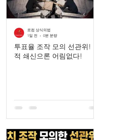
로컴 상식의법
1일 전
0분 분량
투표율 조작 모의 선관위! 인
적 쇄신으론 어림없다!