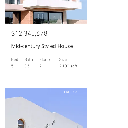
$12,345,678
Mid-century Styled House
Bed
Bath
Floors
Size
5
3.5
2
2,100 sqft
For Sale