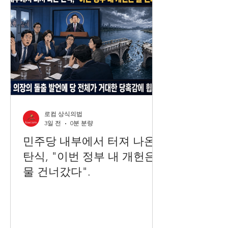
로컴 상식의법
3일 전
0분 분량
민주당 내부에서 터져 나온
탄식, "이번 정부 내 개헌은
물 건너갔다".