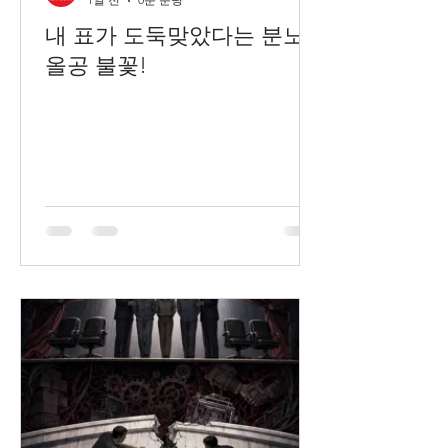
내 표가 도둑맞았다는 분노,
올공 불꽃!