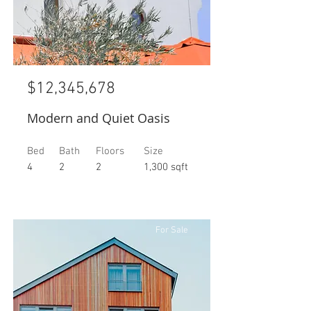
$12,345,678
Modern and Quiet Oasis
Bed
Bath
Floors
Size
4
2
2
1,300 sqft
For Sale