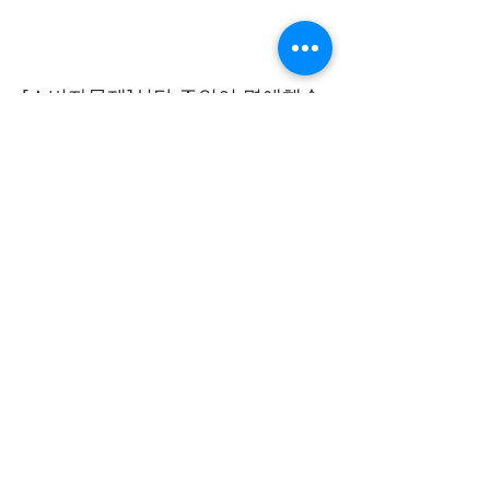
[소비자문제]식당 주인이 명예훼손
으로 고소하겠다네요
Read More
[소비자문제]카드결제 거부하는 택
시, 어떻게 안 되나요?
Read More