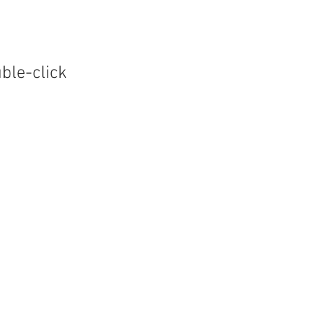
uble-click
.