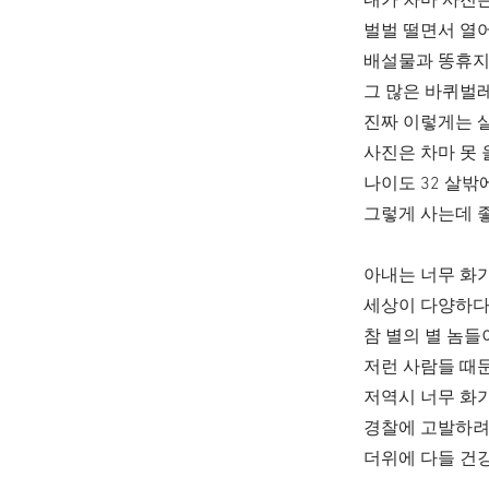
내가 차마 사진은
벌벌 떨면서 열어 
배설물과 똥휴지가
그 많은 바퀴벌레
진짜 이렇게는 살
사진은 차마 못 
나이도 32 살밖
그렇게 사는데 
아내는 너무 화가
세상이 다양하
참 별의 별 놈들
저런 사람들 때문
저역시 너무 화
경찰에 고발하려
더위에 다들 건