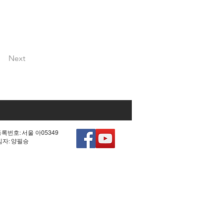
Next
등록번호: 서울 아05349
책임자: 양필승