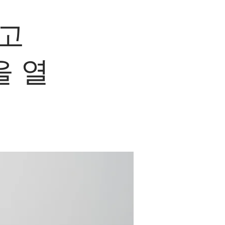
리고
을 열