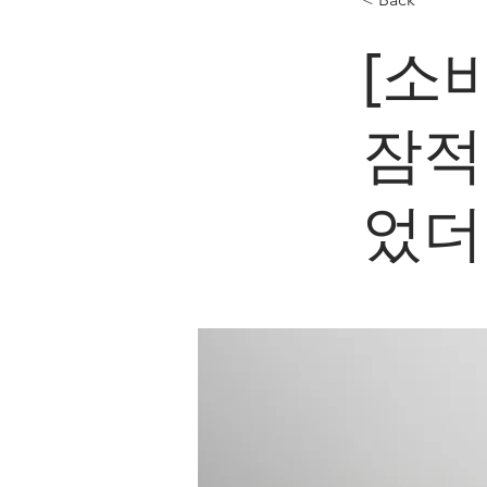
[소
잠적
었더니