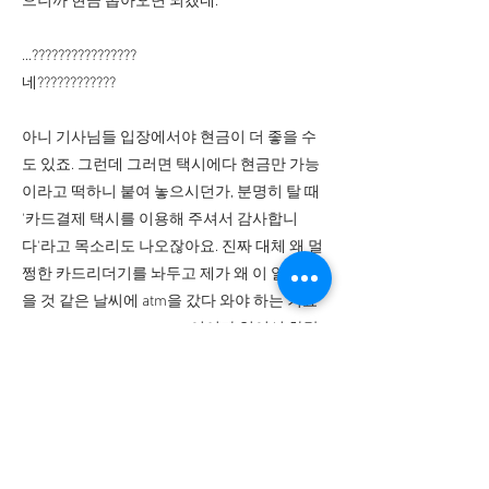
으니까 현금 뽑아오면 되겠네.'
...????????????????
네????????????
아니 기사님들 입장에서야 현금이 더 좋을 수
도 있죠. 그런데 그러면 택시에다 현금만 가능
이라고 떡하니 붙여 놓으시던가, 분명히 탈 때
'카드결제 택시를 이용해 주셔서 감사합니
다'라고 목소리도 나오잖아요. 진짜 대체 왜 멀
쩡한 카드리더기를 놔두고 제가 왜 이 얼어 죽
을 것 같은 날씨에 atm을 갔다 와야 하는 거죠
ㅋㅋㅋㅋㅋㅋㅋㅋㅋㅋㅋ어이가 없어서 차량
번호랑 기사님 성함도 알고 있는데 카드결제
거부로 회사에 민원 넣어도 되겠냐고 (한대 맞
을까봐 나름 조곤조곤...) 말씀드렸어요. 그랬더
니 결국 할 말이 없으셨는지 굉장히 불쾌한 표
정으로 결제를 해 주시더군요.