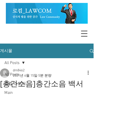
게시물
All Posts
dm8462
All Posts
2021년 6월 15일
5분 분량
[층간소음]층간소음 백서
로컴 스토리
Main