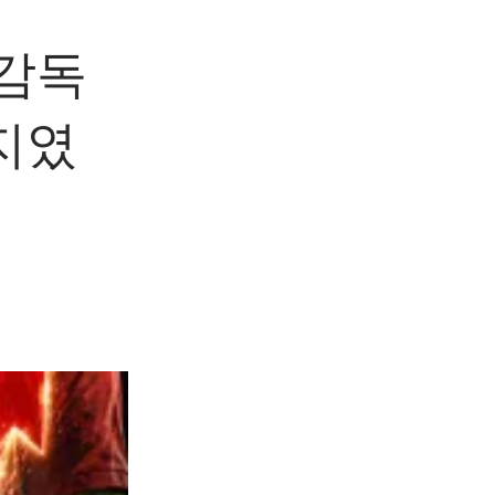
 감독
지였