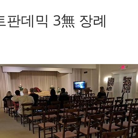
판데믹 3無 장례