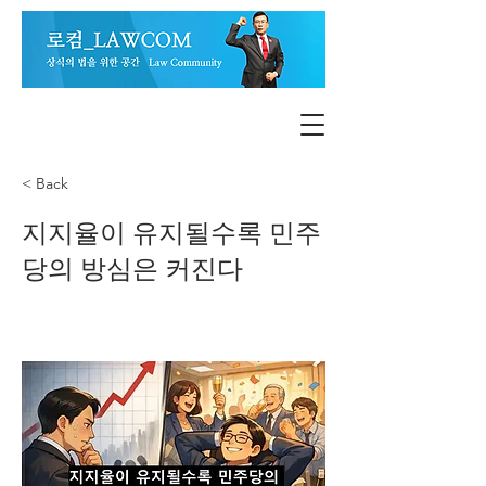
< Back
지지율이 유지될수록 민주
당의 방심은 커진다