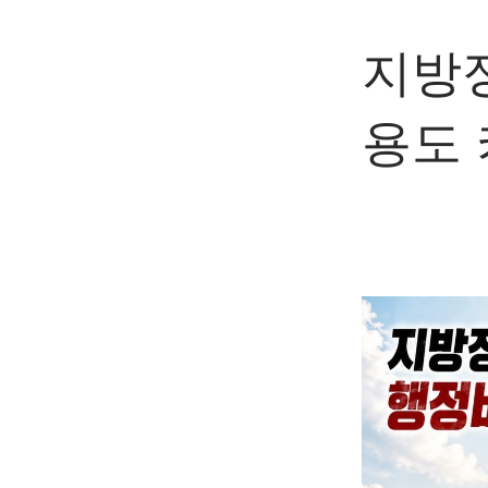
지방
용도 