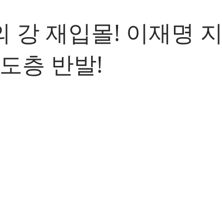
 강 재입몰! 이재명 
중도층 반발!