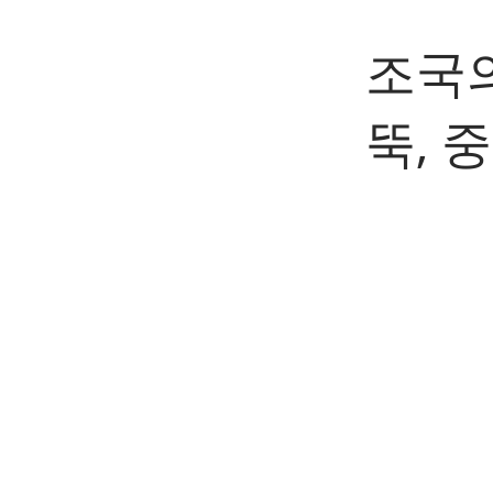
조국의
뚝, 