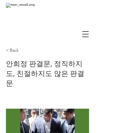
< Back
안희정 판결문, 정직하지
도, 친절하지도 않은 판결
문