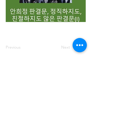
Previous
Next
주소: 서울특별시 송파구 중대로 158 유
나빌딩1 6층 대표번호:
02-569-0071
사
업자번호:
649-87-00091
등록번호: 서울
아05349
제호: 로컴_LAWCOM 등록일자: 2018년
8월 16일 발행인: 양필승 편집인: 양필승
청소년 보호책임자: 양필승
©2021 Unitedcom. All Rights Reserved.