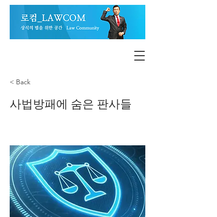
< Back
사법방패에 숨은 판사들