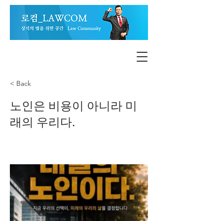
< Back
노인은 비용이 아니라 미
래의 우리다.