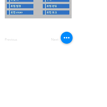
Previous
Next
주소: 서울특별시 송파구 중대로 158 유
나빌딩1 6층 대표번호:
02-569-0071
사
업자번호:
649-87-00091
등록번호: 서울
아05349
제호: 로컴_LAWCOM 등록일자: 2018년
8월 16일 발행인: 양필승 편집인: 양필승
청소년 보호책임자: 양필승
©2021 Unitedcom. All Rights Reserved.