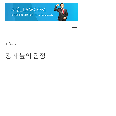
< Back
강과 늪의 함정