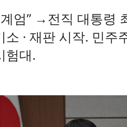
.3 계엄” →전직 대통령
소 · 재판 시작. 민주
시험대.