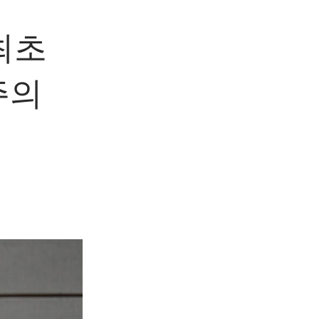
 최초
주의