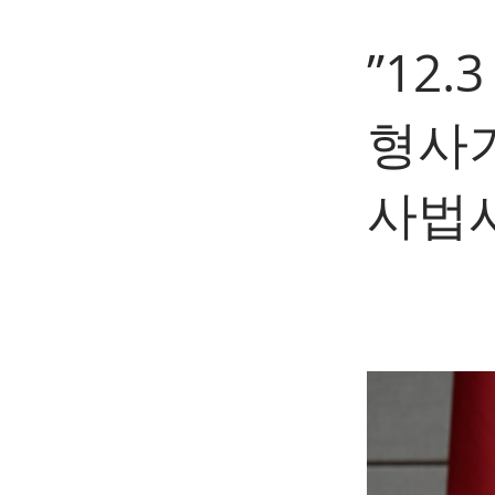
”12
형사기
사법