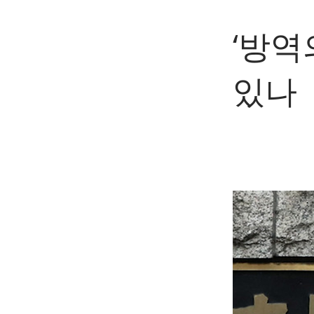
‘방역
있나