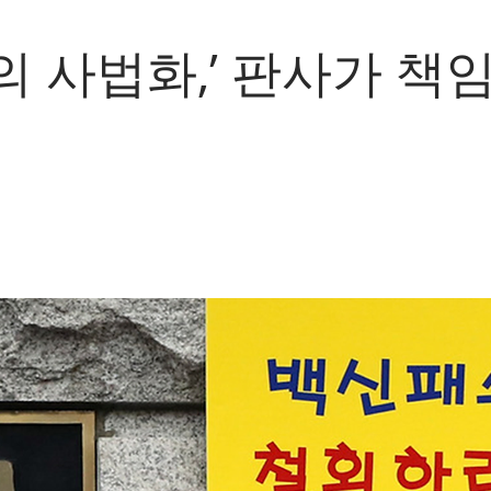
의 사법화,’ 판사가 책