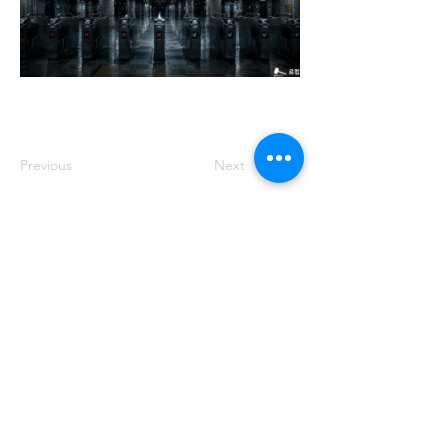
Previous
Next
주소: 서울특별시 송파구 중대로 158 유
나빌딩1 6층 대표번호:
02-569-0071
사
업자번호:
649-87-00091
등록번호: 서울
아05349
제호: 로컴_LAWCOM 등록일자: 2018년
8월 16일 발행인: 양필승 편집인: 양필승
청소년 보호책임자: 양필승
©2021 Unitedcom. All Rights Reserved.