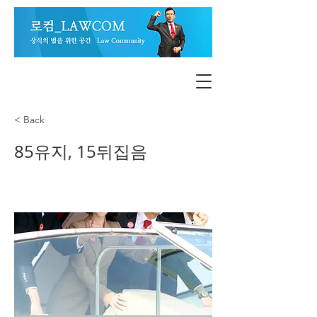
< Back
85유지, 15뒤집음