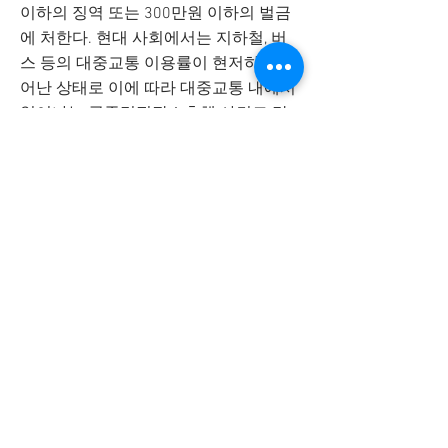
이하의 징역 또는 300만원 이하의 벌금
에 처한다. 현대 사회에서는 지하철, 버
스 등의 대중교통 이용률이 현저하게 늘
어난 상태로 이에 따라 대중교통 내에서
일어나는 공중밀집장소추행 사건도 많
아지고 있습니다. 계절과는 상관없이 발
생 빈도가 높은게 공중밀집장소추행이
며 최근 들어서는 해마다 공중밀집장소
추행 신고 건수가 증가하고 있어 승객들
간의 사소한 오해로 공중밀집장소추행
신고가 되는 경우도 많습니다. 그 이유가
뚜렷한 증거가 없기 때문에 쉽게 신고가
되는 부분입니다. 가해자는 고의성이 없
고 사소한 오해라고 하지만 피해자의 경
우 사소한 터치임에도 불구하고 성적수
치심을 느껴 공중밀집장소추행으로 신
고를 할 경우 절대 의도적인 접촉이 아니
었다고 하더라도 해당 공중밀집장소추