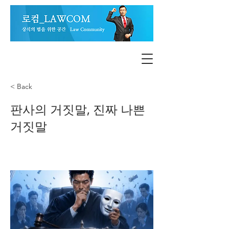
< Back
판사의 거짓말, 진짜 나쁜
거짓말