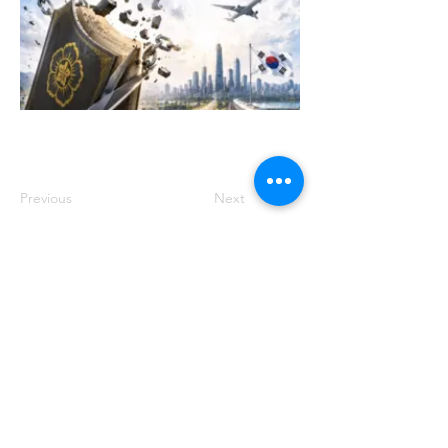
Previous
Next
주소: 서울특별시 송파구 중대로 158 유
나빌딩1 6층 대표번호:
02-569-0071
사
업자번호:
649-87-00091
등록번호: 서울
아05349
제호: 로컴_LAWCOM 등록일자: 2018년
8월 16일 발행인: 양필승 편집인: 양필승
청소년 보호책임자: 양필승
©2021 Unitedcom. All Rights Reserved.