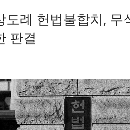
상도례 헌법불합치, 무
한 판결