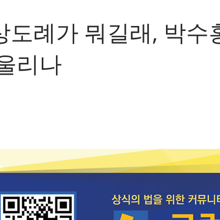
도례가 뭐길래, 박수홍
 울리나