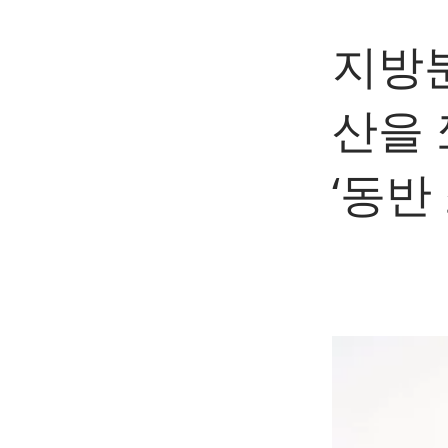
지방
산을 
‘동반