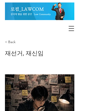
< Back
재선거, 재신임