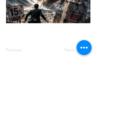
Previous
Next
주소: 서울특별시 송파구 중대로 158 유
나빌딩1 6층 대표번호:
02-569-0071
사
업자번호:
649-87-00091
등록번호: 서울
아05349
제호: 로컴_LAWCOM 등록일자: 2018년
8월 16일 발행인: 양필승 편집인: 양필승
청소년 보호책임자: 양필승
©2021 Unitedcom. All Rights Reserved.