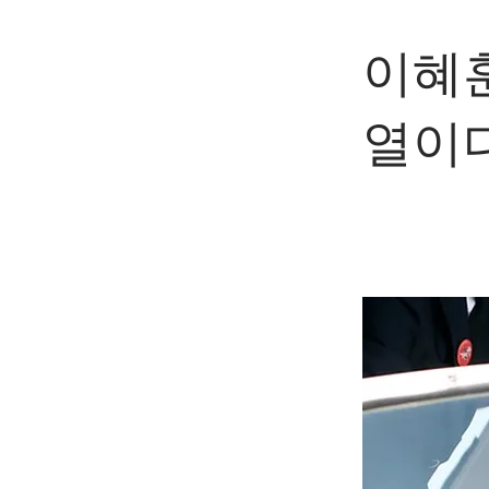
이혜훈
열이