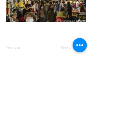
Previous
Next
주소: 서울특별시 송파구 중대로 158 유
나빌딩1 6층 대표번호:
02-569-0071
사
업자번호:
649-87-00091
등록번호: 서울
아05349
제호: 로컴_LAWCOM 등록일자: 2018년
8월 16일 발행인: 양필승 편집인: 양필승
청소년 보호책임자: 양필승
©2021 Unitedcom. All Rights Reserved.