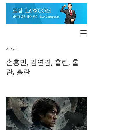
< Back
손흥민, 김연경, 홀란, 홀
란, 홀란