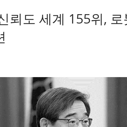
신뢰도 세계 155위, 
션