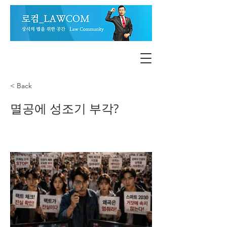
< Back
멸공에 성조기 부각?