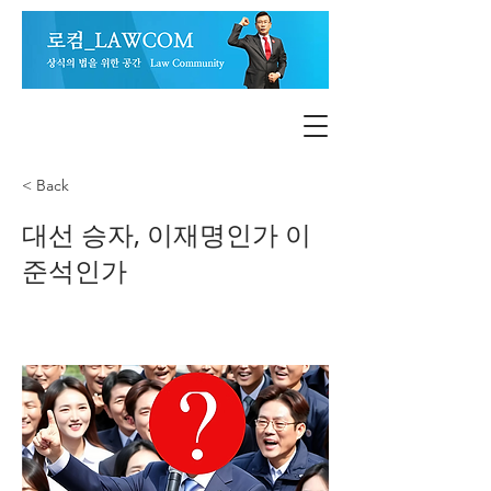
< Back
대선 승자, 이재명인가 이
준석인가