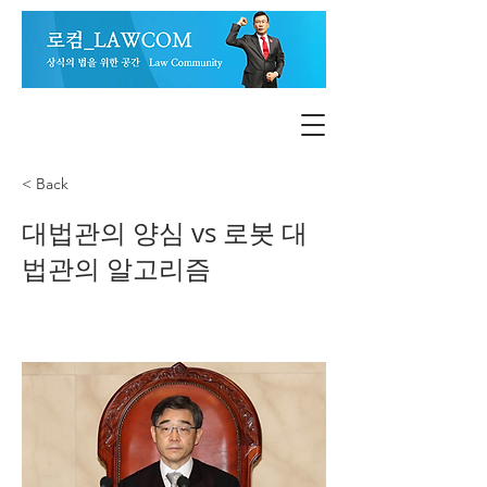
< Back
대법관의 양심 vs 로봇 대
법관의 알고리즘