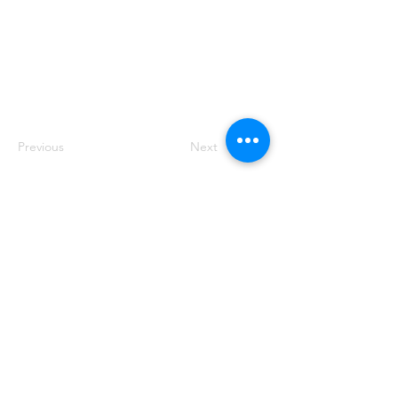
Previous
Next
주소: 서울특별시 송파구 중대로 158 유
나빌딩1 6층 대표번호:
02-569-0071
사
업자번호:
649-87-00091
등록번호: 서울
아05349
제호: 로컴_LAWCOM 등록일자: 2018년
8월 16일 발행인: 양필승 편집인: 양필승
청소년 보호책임자: 양필승
©2021 Unitedcom. All Rights Reserved.