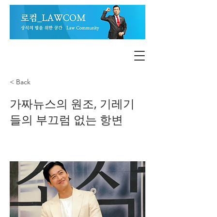
< Back
가짜뉴스의 원조, 기레기
들의 부끄럼 없는 항변