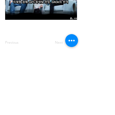
Previous
Next
주소: 서울특별시 송파구 중대로 158 유
나빌딩1 6층 대표번호:
02-569-0071
사
업자번호:
649-87-00091
등록번호: 서울
아05349
제호: 로컴_LAWCOM 등록일자: 2018년
8월 16일 발행인: 양필승 편집인: 양필승
청소년 보호책임자: 양필승
©2021 Unitedcom. All Rights Reserved.