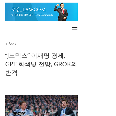
< Back
“J노믹스” 이재명 경제,
GPT 회색빛 전망, GROK의
반격