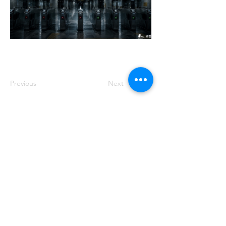
Previous
Next
주소: 서울특별시 송파구 중대로 158 유
나빌딩1 6층 대표번호:
02-569-0071
사
업자번호:
649-87-00091
등록번호: 서울
아05349
제호: 로컴_LAWCOM 등록일자: 2018년
8월 16일 발행인: 양필승 편집인: 양필승
청소년 보호책임자: 양필승
©2021 Unitedcom. All Rights Reserved.