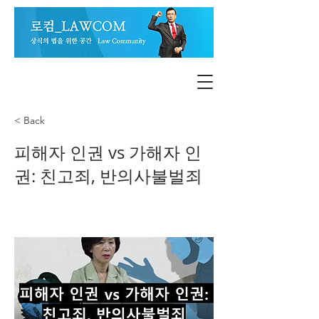
< Back
피해자 인권 vs 가해자 인
권: 친고죄, 반의사불벌죄