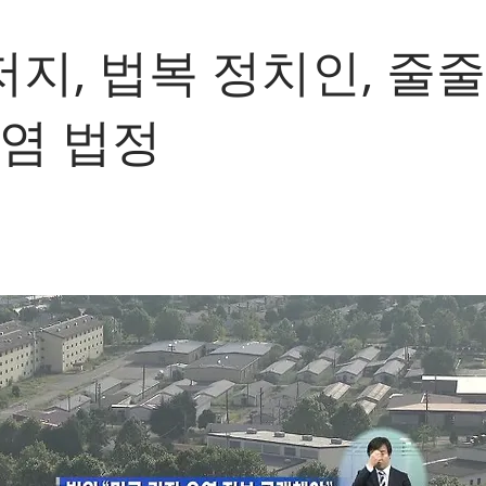
지, 법복 정치인, 줄줄
오염 법정