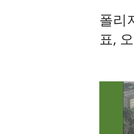
폴리저
표, 