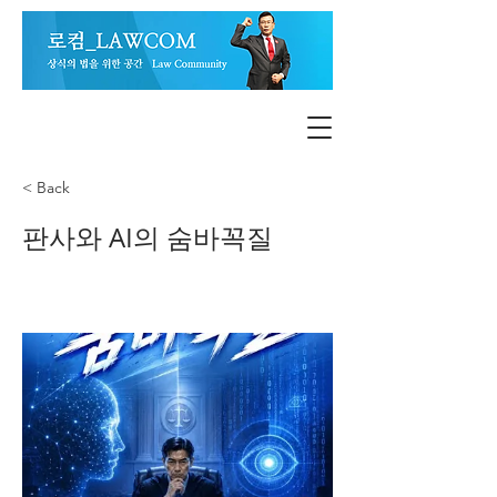
< Back
판사와 AI의 숨바꼭질