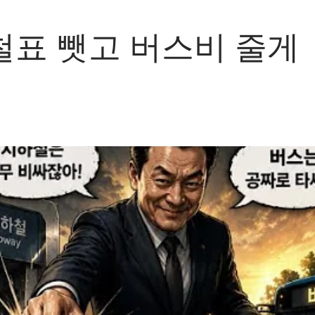
철표 뺏고 버스비 줄게