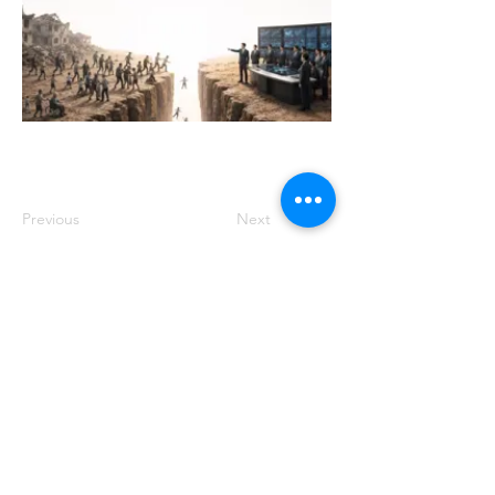
Previous
Next
주소: 서울특별시 송파구 중대로 158 유
나빌딩1 6층 대표번호:
02-569-0071
사
업자번호:
649-87-00091
등록번호: 서울
아05349
제호: 로컴_LAWCOM 등록일자: 2018년
8월 16일 발행인: 양필승 편집인: 양필승
청소년 보호책임자: 양필승
©2021 Unitedcom. All Rights Reserved.