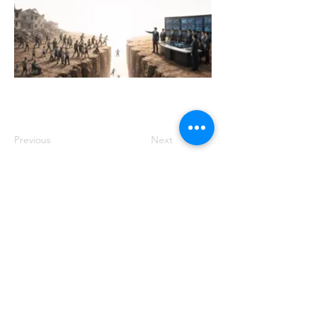
Previous
Next
주소: 서울특별시 송파구 중대로 158 유
나빌딩1 6층 대표번호:
02-569-0071
사
업자번호:
649-87-00091
등록번호: 서울
아05349
제호: 로컴_LAWCOM 등록일자: 2018년
8월 16일 발행인: 양필승 편집인: 양필승
청소년 보호책임자: 양필승
©2021 Unitedcom. All Rights Reserved.