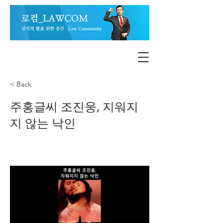
< Back
주홍글씨 조진웅, 지워지
지 않는 낙인