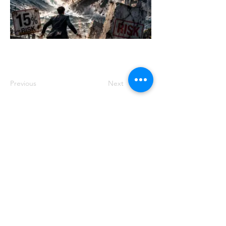
Previous
Next
주소: 서울특별시 송파구 중대로 158 유
나빌딩1 6층 대표번호:
02-569-0071
사
업자번호:
649-87-00091
등록번호: 서울
아05349
제호: 로컴_LAWCOM 등록일자: 2018년
8월 16일 발행인: 양필승 편집인: 양필승
청소년 보호책임자: 양필승
©2021 Unitedcom. All Rights Reserved.