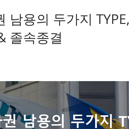
 남용의 두가지 TYPE
& 졸속종결