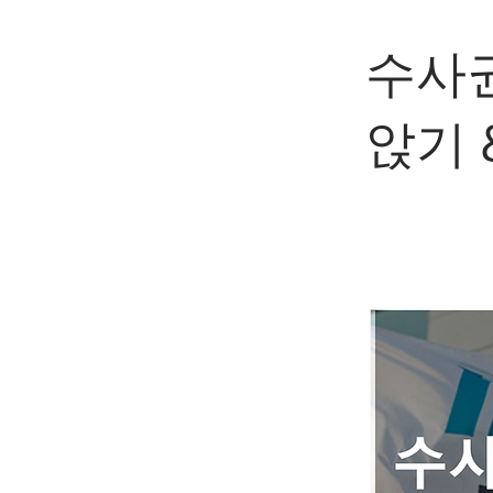
수사권
앉기 