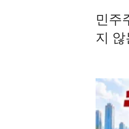
민주
지 않