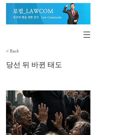
< Back
당선 뒤 바뀐 태도