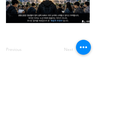
Previous
Next
주소: 서울특별시 송파구 중대로 158 유
나빌딩1 6층 대표번호:
02-569-0071
사
업자번호:
649-87-00091
등록번호: 서울
아05349
제호: 로컴_LAWCOM 등록일자: 2018년
8월 16일 발행인: 양필승 편집인: 양필승
청소년 보호책임자: 양필승
©2021 Unitedcom. All Rights Reserved.